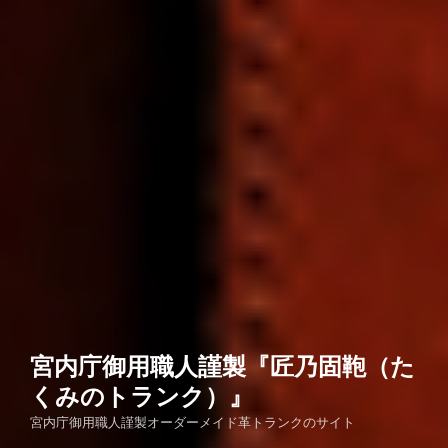
宮内庁御用職人謹製『匠乃固鞄（た
くみのトランク）』
宮内庁御用職人謹製オーダーメイド革トランクのサイト