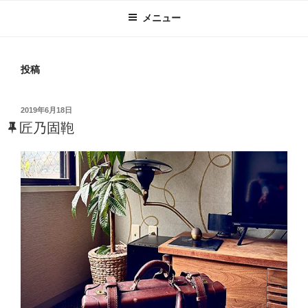
メニュー
投稿
投
2019年6月18日
稿
匠乃固鞄
日: