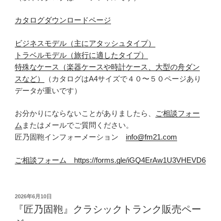
カタログダウンロードページ
ビジネスモデル（主にアタッシュタイプ）
トラベルモデル（旅行に適したタイプ）
特殊なケース（楽器ケースや時計ケース、大型の舟ダン
スなど）
（カタログはA4サイズで４０〜５０ページあり
データが重いです）
お分かりにならないことがありましたら、
ご相談フォー
ム
またはメールでご質問ください。
匠乃固鞄インフォーメーション
info@fm21.com
ご相談フォーム
https://forms.gle/iGQ4ErAw1U3VHEVD6
投
2026年6月10日
稿
『匠乃固鞄』クラシックトランク販売ペー
日: