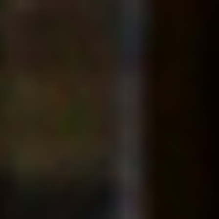
コ
ン
テ
ン
ツ
へ
ス
キ
ッ
プ