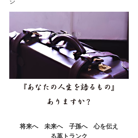
ジ
将来へ　未来へ　子孫へ　心を伝え
る革トランク