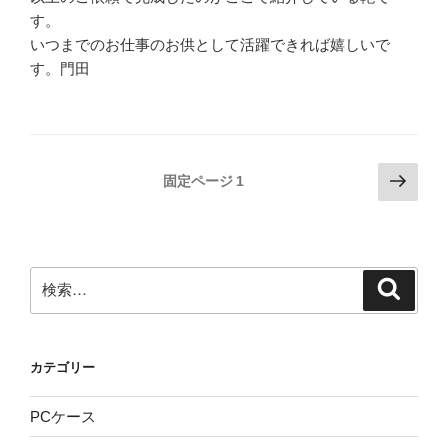
す。
いつまでのお仕事のお供として活躍できれば嬉しいで
す。門田
投
次
固定ページ
1
の
稿
ペ
の
ー
ペ
ジ
検
検
ー
索
索:
ジ
送
カテゴリー
り
PCケース