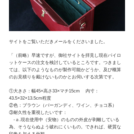
サイトをご覧いただきメールをくださいました。
「（前略）早速ですが、御社サイトを拝見し現在パイロ
ットケースの注文を検討しているところです。つきまし
ては、以下のようなものが製作可能かどうか、及び概算
のお見積りを戴けないものかとお伺いする次第です。
①大きさ：幅45×高さ33×マチ15cm 内寸：
43.5×32×13.5cm程度
②色：ブラウン（バーガンディ、ワイン、チョコ系）
③耐久性を重視したいです：
-ａ.現在使用中（安物）のものの外皮が剥離している
為、そうならぬよう破れにくいもの。できれば、硬質な
印象を与える外観。