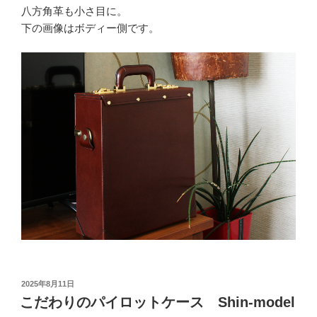
八方角革も小さ目に。
下の画像はボディー側です。
投
2025年8月11日
稿
こだわりのパイロットケース Shin-model
日: