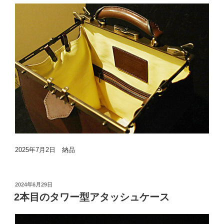
2025年7月2日 納品
投
2024年6月29日
稿
2本目のタワー型アタッシュケース
日: