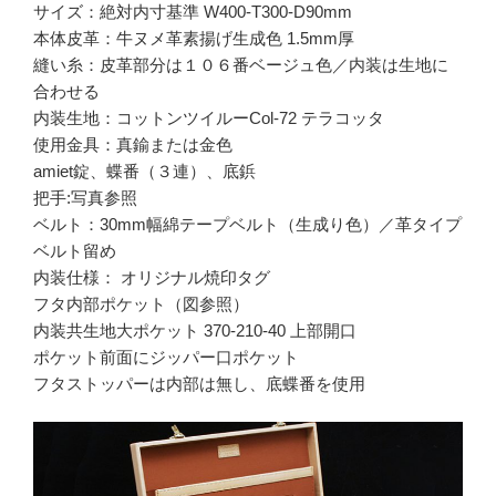
サイズ：絶対内寸基準 W400-T300-D90mm
本体皮革：牛ヌメ革素揚げ生成色 1.5mm厚
縫い糸：皮革部分は１０６番ベージュ色／内装は生地に
合わせる
内装生地：コットンツイルーCol-72 テラコッタ
使用金具：真鍮または金色
amiet錠、蝶番（３連）、底鋲
把手:写真参照
ベルト：30mm幅綿テープベルト（生成り色）／革タイプ
ベルト留め
内装仕様： オリジナル焼印タグ
フタ内部ポケット（図参照）
内装共生地大ポケット 370-210-40 上部開口
ポケット前面にジッパー口ポケット
フタストッパーは内部は無し、底蝶番を使用