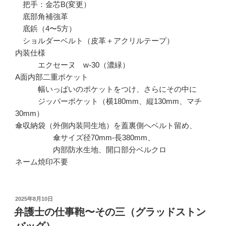
把手：金芯B(変更）
底部角補強革
底鋲（4〜5方）
ショルダーベルト（皮革＋アクリルテープ）
内装仕様
エクセーヌ w-30（濃緑）
A面内部二重ポケット
幅いっぱいのポケットをつけ、さらにその中に
ジッパーポケット（横180mm、縦130mm、マチ
30mm）
傘収納袋（外側内装同生地）を蓋裏側へベルト留め、
傘サイズ径70mm-長380mm、
内部防水生地、開口部分ベルクロ
ネーム焼印不要
投
2025年8月10日
稿
弁護士の仕事鞄〜その三（グラッドストン
日:
バッグ）