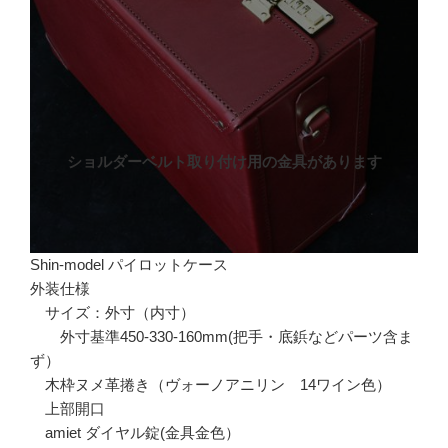
ショルダーベルト取り付け用の金具があります
Shin-model パイロットケース
外装仕様
サイズ：外寸（内寸）
外寸基準450-330-160mm(把手・底鋲などパーツ含ま
ず）
木枠ヌメ革捲き（ヴォーノアニリン 14ワイン色）
上部開口
amiet ダイヤル錠(金具金色）