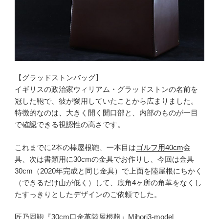
【グラッドストンバッグ】
イギリスの政治家ウィリアム・グラッドストンの名前を
冠した鞄で、彼が愛用していたことから広まりました。
特徴的なのは、大きく開く開口部と、内部のものが一目
で確認できる視認性の高さです。
これまでに2本の棒屋根鞄、一本目は
ゴルフ用40cm
金
具、次は書類用に30cmの金具でお作りし、今回は金具
30cm（2020年完成と同じ金具）で上面を陸屋根にちかく
（できるだけ山が低く）して、底角4ヶ所の角革をなくし
たすっきりとしたデザインのご依頼でした。
匠乃固鞄『30cm口金革陸屋根鞄』Mihori3-model