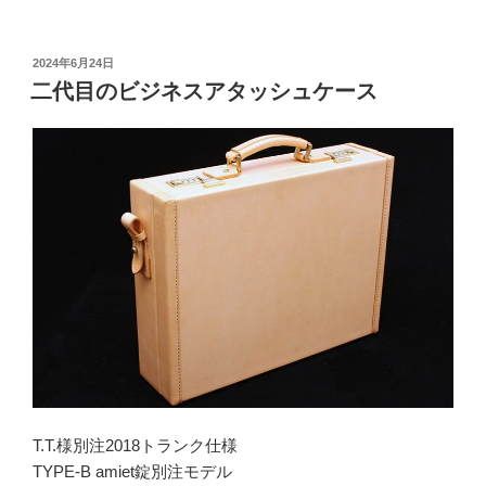
投
2024年6月24日
稿
二代目のビジネスアタッシュケース
日:
T.T.様別注2018トランク仕様
TYPE-B amiet錠別注モデル