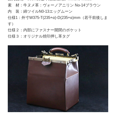
素 材：牛ヌメ革：ヴォーノアニリン No-14ブラウン
内 装：綿ツイルN0-13エッグムーン
仕様1：外寸W375-T(235+α)-D(235+α)mm（若干前後しま
す）
仕様２：内部にファスナー開閉のポケット
仕様３：オリジナル焼印押し革タグ