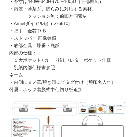
・外寸は440W-340H-(70〜100)D（下部幅広）
・内装：薄茶系、膨らみに対応する素材、
クッション無：前回と同素材
・Amietダイヤル鍵（ Z-6610)
・把手 金芯中-B
・ストッパー 画像参照
・底部金具 蝶番・底鋲
内部の仕様：
１大ポケット+カード挿し+レターポケット仕様
別紙内部仕様書参照
ネーム
・内側にヌメ革/焼き印にてタグ付け（焼印名入れ）
付属：ホック着脱式中仕切り板追加