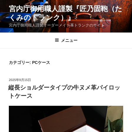
コ
宮内庁御用職人謹製『匠乃固鞄（た
ン
くみのトランク）』
テ
ン
宮内庁御用職人謹製オーダーメイド革トランクのサイト
ツ
へ
メニュー
ス
キ
ッ
カテゴリー:
PCケース
プ
投
2025年9月15日
稿
縦長ショルダータイプの牛ヌメ革パイロッ
日:
トケース