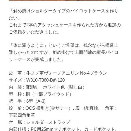
「斜め掛けショルダータイプのパイロットケースを作り
たい」
これまで2本のアタッシュケースを作られた方から追加の
ご依頼をいただきました。
「体に添うように」というご希望は、残念ながら構造上
難しかったのですが、斜め掛けで上面開放の縦長パイロ
ットケースが完成しました。
皮 革：牛ヌメ革ヴォーノアニリン No-4ブラウン
サイズ：W310-T360-D約120
内 装 : 麻混紡 ホワイト色（晒し白）
型 枠 : 桐（一部プライウッド）
把 手：6型（A-3)
錠 前 : OCS 横引き(金サテー）, 底 鋲:真鍮, 角革：
下部四角角革
付 属：ショルダーストラップ
内部仕様：PC用25mmマチポケット、カードポケット、