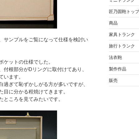
ミニトランク
匠乃固鞄トッ
商品
家具トランク
、サンプルをご覧になって仕様を検討い
旅行トランク
法衣鞄
ポケットの仕様でした。
製作作品
、付根部分がDリングに取付けてあり、
ています。
販売
白過ぎて恥ずかしがる方が多いですが、
た目に分かる程焼けてきます。
たところを見てみたいです。