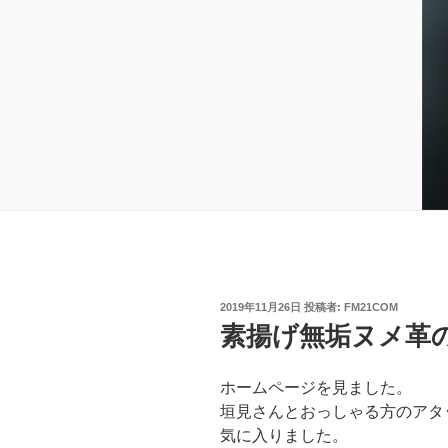
投
2019年11月26日
投稿者:
FM21COM
稿
素揚げ無垢ヌメ革
日:
ホームページを見ました。
垣見さんとおっしゃる方のアタ
気に入りました。