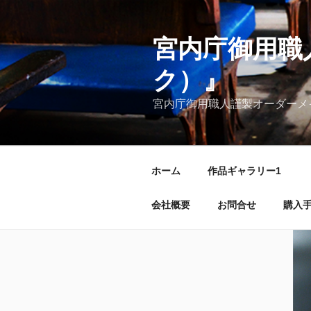
コ
ン
テ
宮内庁御用職
ン
ク）』
ツ
へ
宮内庁御用職人謹製オーダーメ
ス
キ
ッ
プ
ホーム
作品ギャラリー1
会社概要
お問合せ
購入