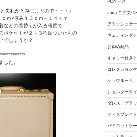
PCケース
だと失礼かと存じますので・・・）
shop ご注文ペ
３ｃｍ×厚み１３ｃｍ～１４ｃｍ
アタッシュケ
着などの着替えが入る程度で
のポケットが２～３程度ついたもの
ウェディング
いでしょうか？
お勧め商品
***********
キャリー付き
ました。
コレクション
ショウルーム
ショルダータ
ダレス／グラ
ディスプレイ
パイロットケ