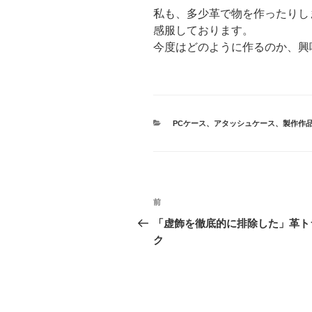
私も、多少革で物を作ったりし
感服しております。
今度はどのように作るのか、興
カ
PCケース
、
アタッシュケース
、
製作作
テ
ゴ
リ
ー
投
前
前
稿
の
「虚飾を徹底的に排除した」革ト
投
ク
ナ
稿
ビ
ゲ