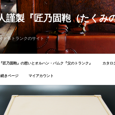
人謹製『匠乃固鞄（たくみ
イド革トランクのサイト
『匠乃固鞄』の想いとオルハン・パムク『父のトランク』
カタロ
手続きページ
マイアカウント