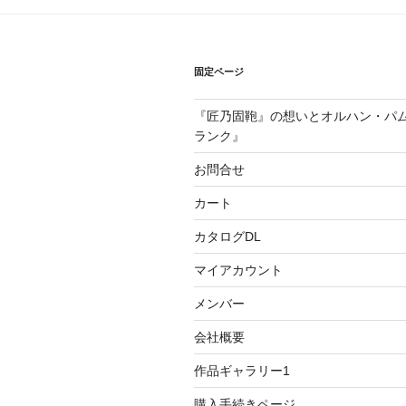
ー
シ
ョ
固定ページ
ン
『匠乃固鞄』の想いとオルハン・パ
ランク』
お問合せ
カート
カタログDL
マイアカウント
メンバー
会社概要
作品ギャラリー1
購入手続きページ